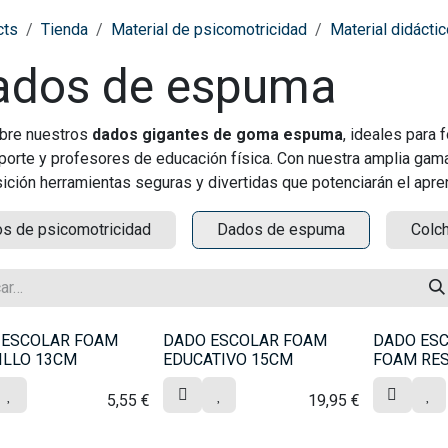
cts
Tienda
Material de psicomotricidad
Material didácti
ados de espuma
bre nuestros
dados gigantes de goma espuma
, ideales para
porte y profesores de educación física. Con nuestra amplia ga
ición herramientas seguras y divertidas que potenciarán el aprend
os de psicomotricidad
Dados de espuma
Colc
 ESCOLAR FOAM
DADO ESCOLAR FOAM
DADO ESC
ILLO 13CM
EDUCATIVO 15CM
FOAM RES
5,55
€
19,95
€