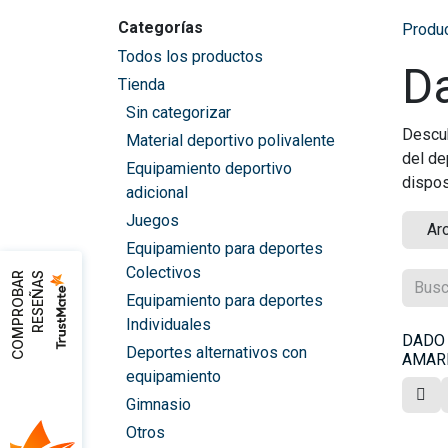
Categorías
Produ
Todos los productos
D
Tienda
Sin categorizar
Descu
Material deportivo polivalente
del de
Equipamiento deportivo
dispos
adicional
Juegos
Ar
Equipamiento para deportes
Colectivos
C
O
M
P
R
O
B
A
R
R
E
S
E
Ñ
A
S
Equipamiento para deportes
Individuales
DADO
Deportes alternativos con
AMAR
equipamiento
Gimnasio
Otros