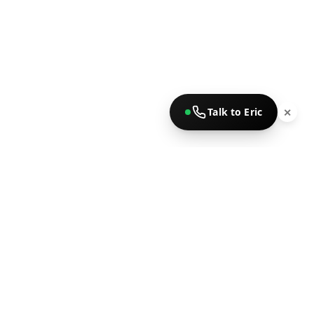
Talk to Eric
✕