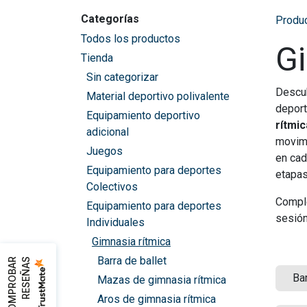
Categorías
Produ
Todos los productos
Gi
Tienda
Sin categorizar
Descu
Material deportivo polivalente
deport
Equipamiento deportivo
rítmic
adicional
movim
Juegos
en cad
Equipamiento para deportes
etapas
Colectivos
Comple
Equipamiento para deportes
sesión
Individuales
Gimnasia rítmica
Barra de ballet
C
O
M
P
R
O
B
A
R
R
E
S
E
Ñ
A
S
Bar
Mazas de gimnasia rítmica
Aros de gimnasia rítmica