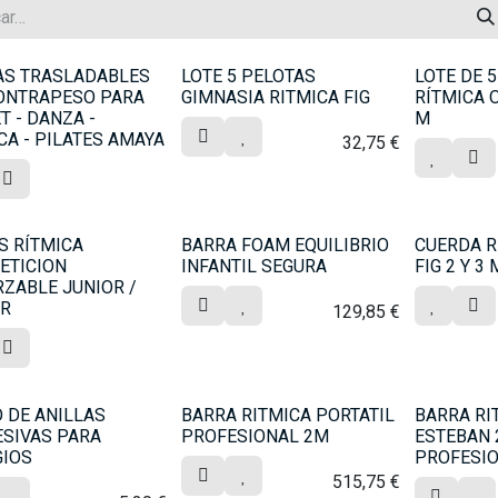
AS TRASLADABLES
LOTE 5 PELOTAS
LOTE DE 
CONTRAPESO PARA
GIMNASIA RITMICA FIG
RÍTMICA O
T - DANZA -
M
CA - PILATES AMAYA
32,75
€
S RÍTMICA
BARRA FOAM EQUILIBRIO
CUERDA R
ETICION
INFANTIL SEGURA
FIG 2 Y 3 
ZABLE JUNIOR /
OR
129,85
€
 DE ANILLAS
BARRA RITMICA PORTATIL
BARRA RI
SIVAS PARA
PROFESIONAL 2M
ESTEBAN
GIOS
PROFESI
515,75
€