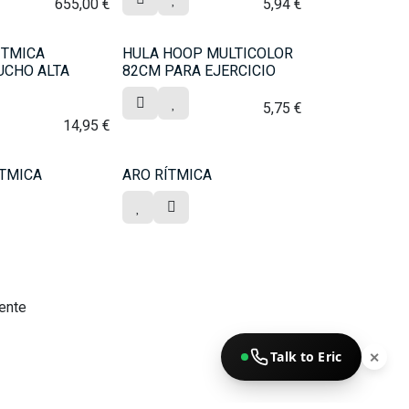
655,00
€
5,94
€
ITMICA
HULA HOOP MULTICOLOR
UCHO ALTA
82CM PARA EJERCICIO
5,75
€
14,95
€
TMICA
ARO RÍTMICA
iente
Talk to Eric
✕