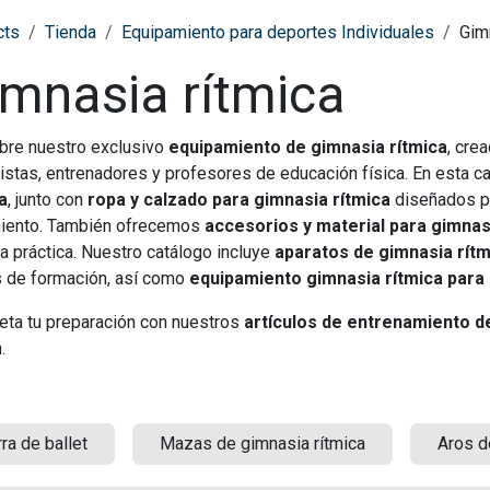
cts
Tienda
Equipamiento para deportes Individuales
Gim
mnasia rítmica
bre nuestro exclusivo
equipamiento de gimnasia rítmica
, cre
istas, entrenadores y profesores de educación física. En esta c
a
, junto con
ropa y calzado para gimnasia rítmica
diseñados pa
iento. También ofrecemos
accesorios y material para gimnas
a práctica. Nuestro catálogo incluye
aparatos de gimnasia rítmi
 de formación, así como
equipamiento gimnasia rítmica para
ta tu preparación con nuestros
artículos de entrenamiento d
.
ra de ballet
Mazas de gimnasia rítmica
Aros d