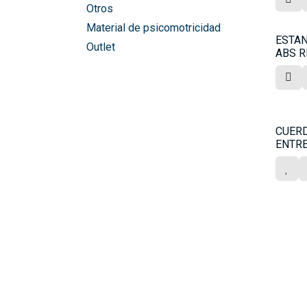
Otros
Material de psicomotricidad
ESTA
Outlet
ABS R
CUERD
ENTR