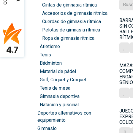
Cintas de gimnasia rítmica
Accesorios de gimnasia rítmica
BARR
Cuerdas de gimnasia rítmica
SIN 
Pelotas de gimnasia rítmica
BALLE
RÍTMI
Ropa de gimnasia rítmica
Atletismo
4.7
Tenis
Bádminton
MAZA
COMP
Material de pádel
ENGAR
Golf, Críquet y Cróquet
SENI
Tenis de mesa
Gimnasia deportiva
Natación y piscinal
JUEGO
Deportes alternativos con
EXPRE
equipamiento
COLE
Gimnasio