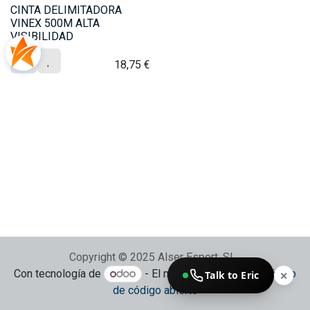
CINTA DELIMITADORA
VINEX 500M ALTA
VISIBILIDAD
18,75
€
Copyright © 2025 Alser Esport, SL
Con tecnología de
- El mejor
Comercio electrónico
Talk to Eric
✕
de código abierto