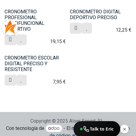
CRONOMETRO
CRONOMETRO DIGITAL
PROFESIONAL
DEPORTIVO PRECISO
MULTIFUNCIONAL
DEPORTIVO
12,25
€
19,15
€
CRONOMETRO ESCOLAR
DIGITAL PRECISO Y
RESISTENTE
7,95
€
Copyright © 2025 Alser Esport, SL
Con tecnología de
- El mejor
Comercio electrónico
Talk to Eric
✕
de código abierto