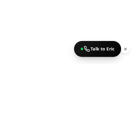
Talk to Eric
✕