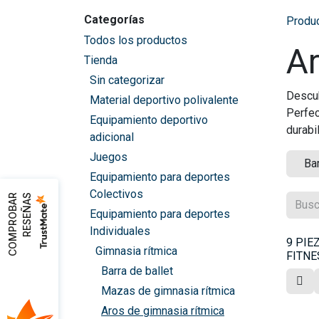
Categorías
Produ
Todos los productos
Ar
Tienda
Sin categorizar
Descub
Material deportivo polivalente
Perfec
Equipamiento deportivo
durabi
adicional
Juegos
Bar
Equipamiento para deportes
Colectivos
C
O
M
P
R
O
B
A
R
R
E
S
E
Ñ
A
S
Equipamiento para deportes
Individuales
9 PIE
Gimnasia rítmica
FITNE
Barra de ballet
Mazas de gimnasia rítmica
Aros de gimnasia rítmica