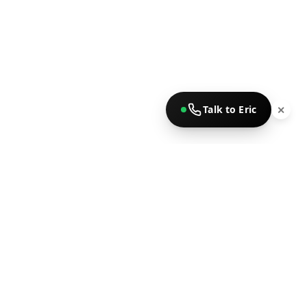
Talk to Eric
✕