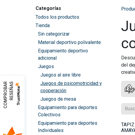
Categorías
Produ
Todos los productos
Ju
Tienda
Sin categorizar
c
Material deportivo polivalente
Equipamiento deportivo
Descub
adicional
del de
Juegos
creati
Juegos al aire libre
Juegos de psicomotricidad y
C
O
M
P
R
O
B
A
R
R
E
S
E
Ñ
A
S
cooperación
Juegos de mesa
Equipamiento para deportes
Colectivos
Equipamiento para deportes
TAPIZ
Individuales
AMAYA