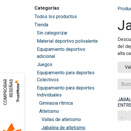
Categorías
Produ
Todos los productos
Ja
Tienda
Sin categorizar
Descub
Material deportivo polivalente
del de
Equipamiento deportivo
alta c
adicional
Juegos
Va
Equipamiento para deportes
Colectivos
C
O
M
P
R
O
B
A
R
R
E
S
E
Ñ
A
S
Equipamiento para deportes
Individuales
JABAL
Gimnasia rítmica
ENTR
Atletismo
Vallas de atletismo
Jabalina de atletismo