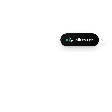
Talk to Eric
✕