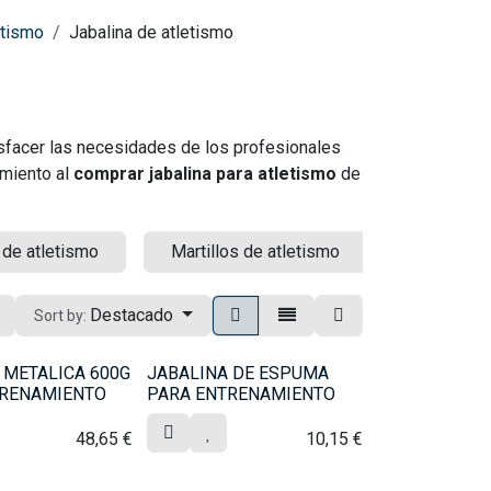
etismo
Jabalina de atletismo
isfacer las necesidades de los profesionales
imiento al
comprar jabalina para atletismo
de
 de atletismo
Martillos de atletismo
Balones m
Destacado
Sort by:
 METALICA 600G
JABALINA DE ESPUMA
TRENAMIENTO
PARA ENTRENAMIENTO
48,65
€
10,15
€