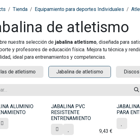
cts
Tienda
Equipamiento para deportes Individuales
Atl
balina de atletismo
re nuestra selección de
jabalina atletismo
, diseñada para sat
porte y profesores de educación física. Mejora tu técnica y rend
alidad, ideal para entrenamientos y competencias.
llas de atletismo
Jabalina de atletismo
Discos
INA ALUMINIO
JABALINA PVC
JABALINA
ENAMIENTO
RESISTENTE
PARA EN
ENTRENAMIENTO
9,43
€