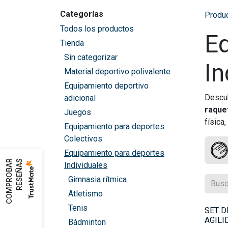
Categorías
Produ
Todos los productos
E
Tienda
Sin categorizar
In
Material deportivo polivalente
Equipamiento deportivo
Descub
adicional
raque
Juegos
física
Equipamiento para deportes
Colectivos
Equipamiento para deportes
C
O
M
P
R
O
B
A
R
R
E
S
E
Ñ
A
S
Individuales
Gimnasia rítmica
Atletismo
Tenis
SET D
AGILI
Bádminton