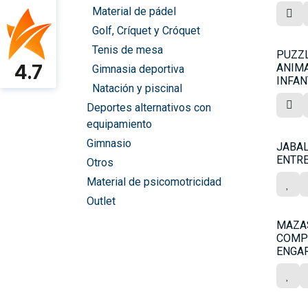
Material de pádel
Golf, Críquet y Cróquet
Tenis de mesa
PUZZL
4.7
ANIM
Gimnasia deportiva
INFAN
Natación y piscinal
Deportes alternativos con
equipamiento
Gimnasio
JABAL
ENTR
Otros
Material de psicomotricidad
Outlet
MAZA
COMP
ENGAR