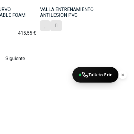
URVO
VALLA ENTRENAMIENTO
ABLE FOAM
ANTILESION PVC
O
415,55
€
Siguiente
Talk to Eric
✕