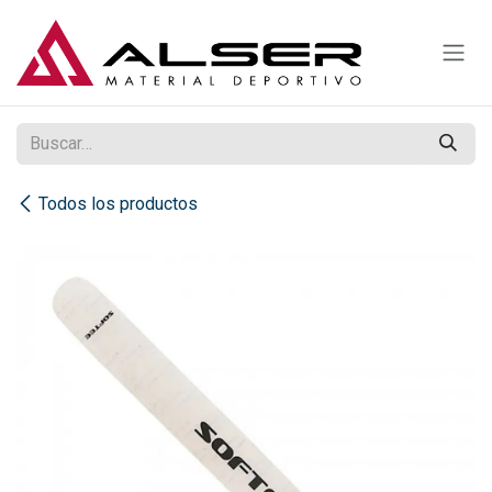
Ir al contenido
Todos los productos