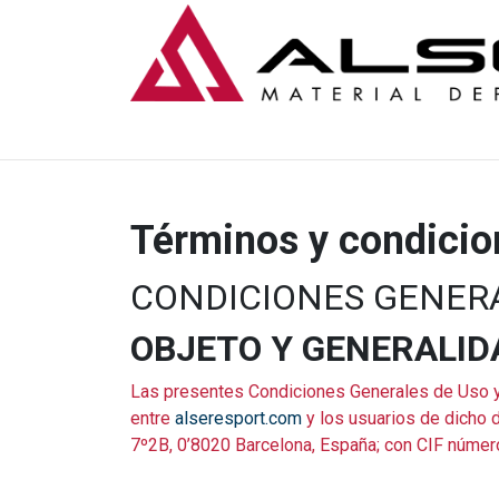
Ir al contenido
Términos y condicio
CONDICIONES GENER
OBJETO Y GENERALID
Las presentes Condiciones Generales de Uso y 
entre
alseresport.com
y los usuarios de dicho 
7º2B, 0’8020 Barcelona, España; con CIF núme