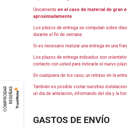
Únicamente
en el caso de material de gran
aproximadamente
.
Los plazos de entrega se computan sobre días l
durante el fin de semana.
Si es necesario realizar una entrega en una fra
Los plazos de entrega indicados son orientativo
contacto con usted para indicarle el nuevo plaz
En cualquiera de los caso, un retraso en la entr
También es posible visitar nuestras instalacion
C
O
M
P
R
O
B
A
R
R
E
S
E
Ñ
A
S
un día de antelación, informando del día y la h
GASTOS DE ENVÍO