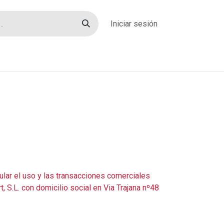
Iniciar sesión
rías
Sobre nosotros
Blog
Contacto
lar el uso y las transacciones comerciales
t, S.L. con domicilio social en Via Trajana nº48