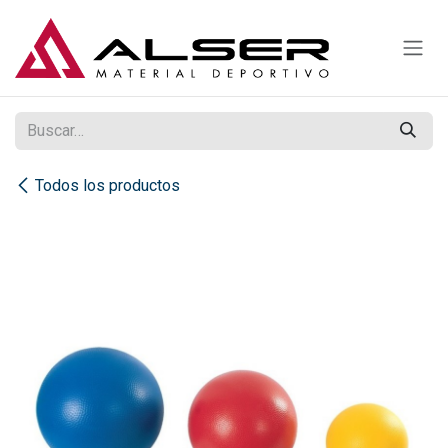
Ir al contenido
Todos los productos