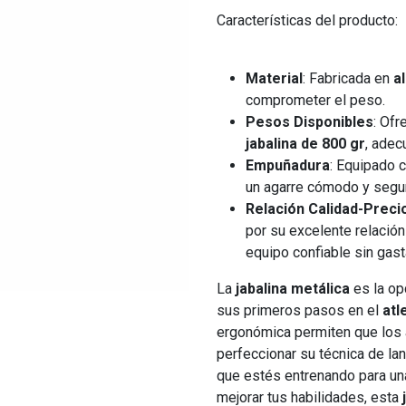
Características del producto:
Material
: Fabricada en
a
comprometer el peso.
Pesos Disponibles
: Of
jabalina de 800 gr
, adec
Empuñadura
: Equipado 
un agarre cómodo y seguro
Relación Calidad-Preci
por su excelente relación
equipo confiable sin gas
La
jabalina metálica
es la op
sus primeros pasos en el
atl
ergonómica permiten que los 
perfeccionar su técnica de la
que estés entrenando para u
mejorar tus habilidades, esta