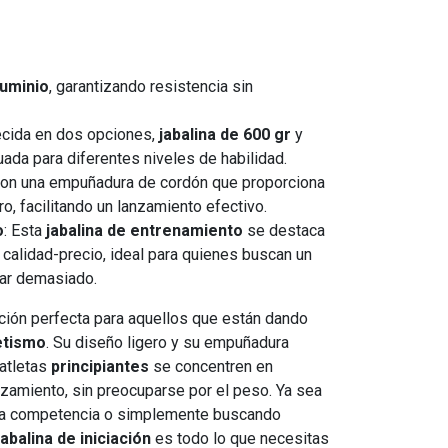
luminio
, garantizando resistencia sin
recida en dos opciones,
jabalina de 600 gr
y
uada para diferentes niveles de habilidad.
con una empuñadura de cordón que proporciona
, facilitando un lanzamiento efectivo.
o
: Esta
jabalina de entrenamiento
se destaca
 calidad-precio, ideal para quienes buscan un
tar demasiado.
ción perfecta para aquellos que están dando
etismo
. Su diseño ligero y su empuñadura
atletas
principiantes
se concentren en
nzamiento, sin preocuparse por el peso. Ya sea
na competencia o simplemente buscando
jabalina de iniciación
es todo lo que necesitas