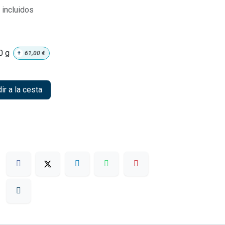
incluidos
0 g
+
61,00
€
r a la cesta