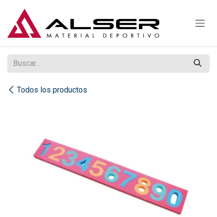
Ir al contenido
Todos los productos