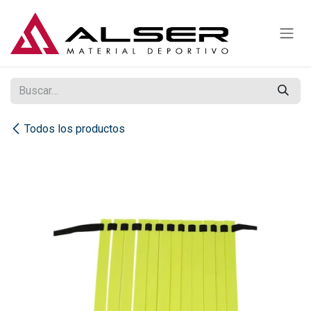
Ir al contenido
Todos los productos