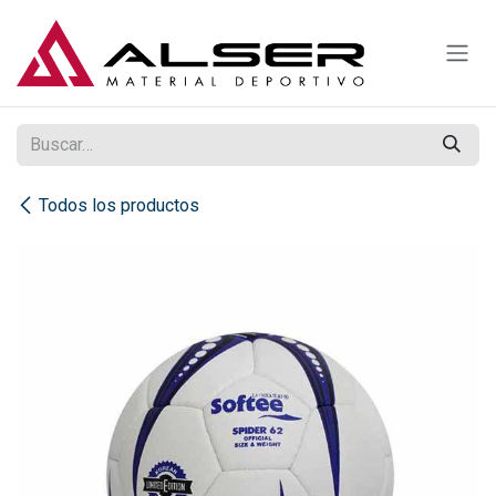
Ir al contenido
Todos los productos