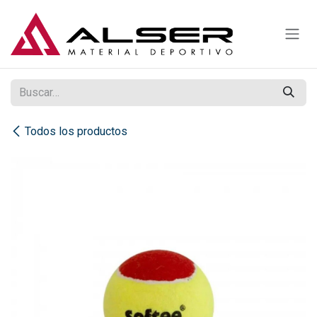
Ir al contenido
Todos los productos