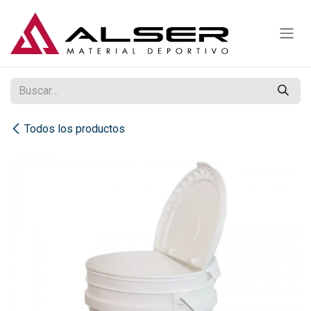
Ir al contenido
Todos los productos