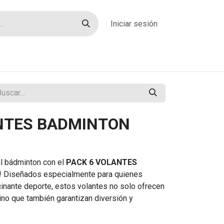
Iniciar sesión
rías
Sobre nosotros
Blog
Contacto
NTES BADMINTON
N
al bádminton con el
PACK 6 VOLANTES
! Diseñados especialmente para quienes
cinante deporte, estos volantes no solo ofrecen
ino que también garantizan diversión y