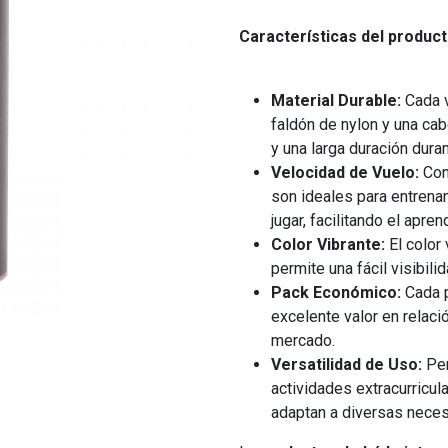
Características del product
Material Durable:
Cada v
faldón de nylon y una ca
y una larga duración duran
Velocidad de Vuelo:
Con 
son ideales para entrena
jugar, facilitando el apren
Color Vibrante:
El color 
permite una fácil visibil
Pack Económico:
Cada p
excelente valor en relaci
mercado.
Versatilidad de Uso:
Per
actividades extracurricul
adaptan a diversas nece