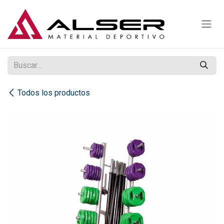
Ir al contenido
Todos los productos