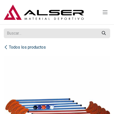
Ir al contenido
Todos los productos