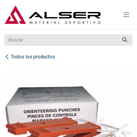
Ir al contenido
Todos los productos