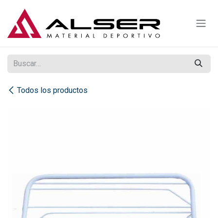
Ir al contenido
Todos los productos