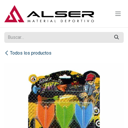
Ir al contenido
Todos los productos