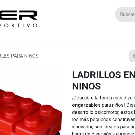
Tienda
Catego
BLES PARA NINOS
LADRILLOS E
NINOS
¡Descubre la forma más divert
engarzables
para niños! Dise
desarrollo psicomotor, estos 
los más pequeños construyan
innovador, son ideales para a
horas de diversión y aprendiz