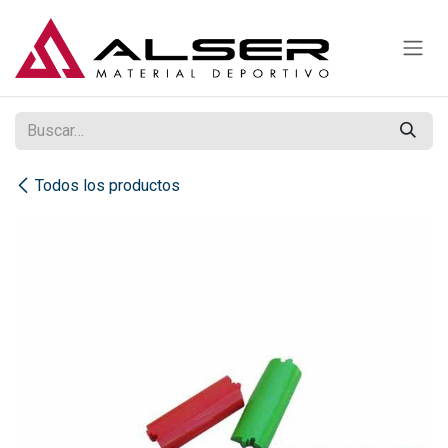
Ir al contenido
Todos los productos