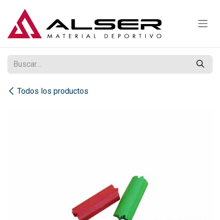
Ir al contenido
Todos los productos