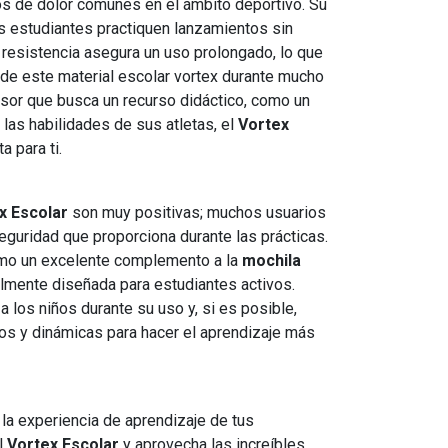
os de dolor comunes en el ámbito deportivo. Su
s estudiantes practiquen lanzamientos sin
resistencia asegura un uso prolongado, lo que
r de este material escolar vortex durante mucho
esor que busca un recurso didáctico, como un
las habilidades de sus atletas, el
Vortex
a para ti.
x Escolar
son muy positivas; muchos usuarios
seguridad que proporciona durante las prácticas.
o un excelente complemento a la
mochila
almente diseñada para estudiantes activos.
 los niños durante su uso y, si es posible,
egos y dinámicas para hacer el aprendizaje más
la experiencia de aprendizaje de tus
l
Vortex Escolar
y aprovecha las increíbles