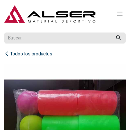
Ir al contenido
Todos los productos