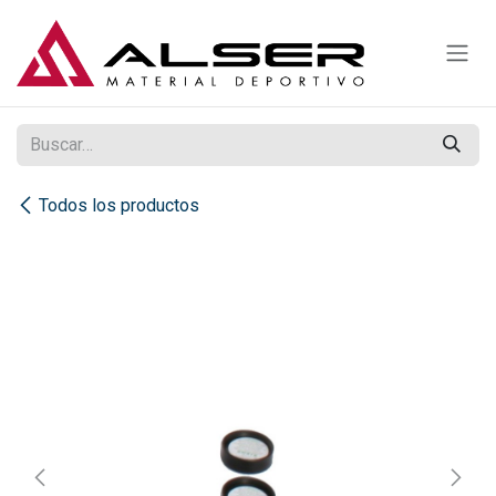
Ir al contenido
Todos los productos