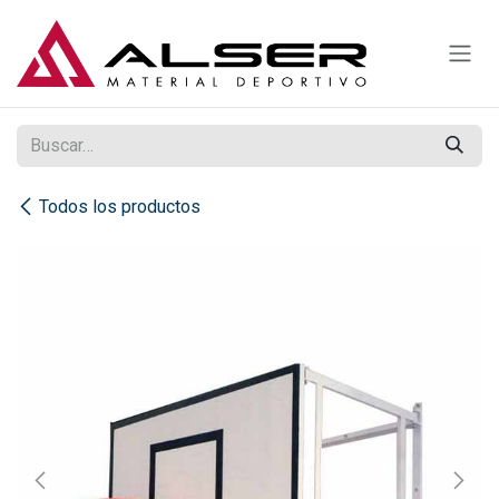
Ir al contenido
Todos los productos