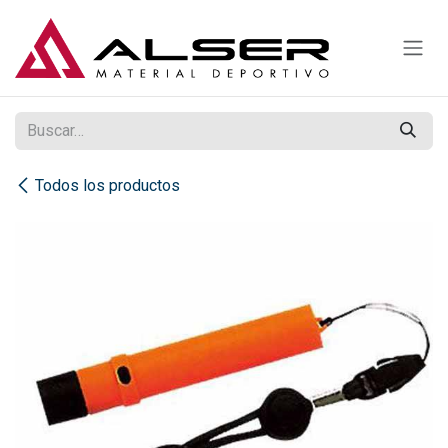
Ir al contenido
Todos los productos