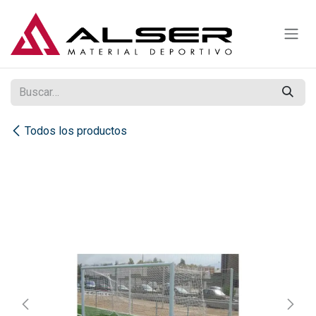
Ir al contenido
Todos los productos