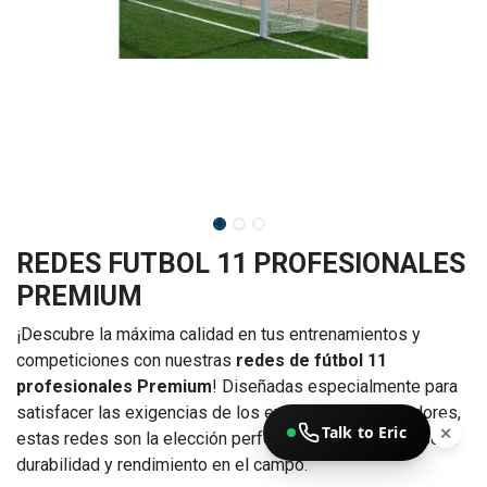
REDES FUTBOL 11 PROFESIONALES
PREMIUM
¡Descubre la máxima calidad en tus entrenamientos y
competiciones con nuestras
redes de fútbol 11
profesionales Premium
! Diseñadas especialmente para
satisfacer las exigencias de los entrenadores y jugadores,
Talk to Eric
✕
estas redes son la elección perfecta para quienes buscan
durabilidad y rendimiento en el campo.