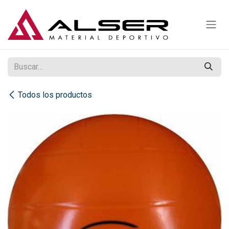
Ir al contenido
Todos los productos