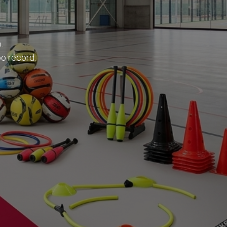
o.
o récord.