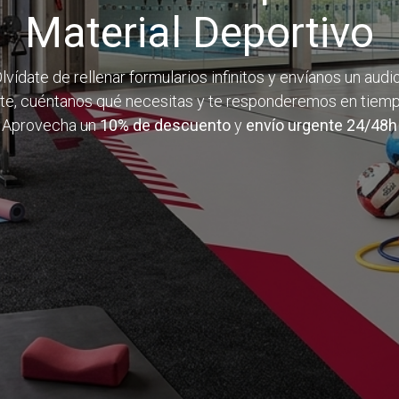
Material Deportivo
lvídate de rellenar formularios infinitos y envíanos un audi
te, cuéntanos qué necesitas y te responderemos en tiemp
Aprovecha un
10% de descuento
y
envío urgente 24/48h