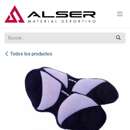
Ir al contenido
Todos los productos