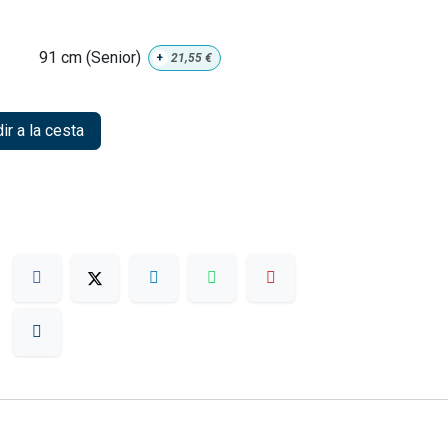
91 cm (Senior)
+
21,55
€
r a la cesta