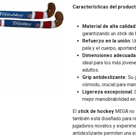
Características del product
Material de alta calidad
garantizando un stick de 
Refuerzo en la unión:
Un
pala y el cuerpo, aportan
Dimensiones adecuada
ideal para los más jóvene
adultos.
Grip antideslizante:
Su g
cómodo, crucial para mant
Ligereza excepcional:
D
mejor maniobrabilidad en
El
stick de hockey
MEGA no s
también está diseñado para re
jugadores novatos y experime
antideslizante permiten una ex