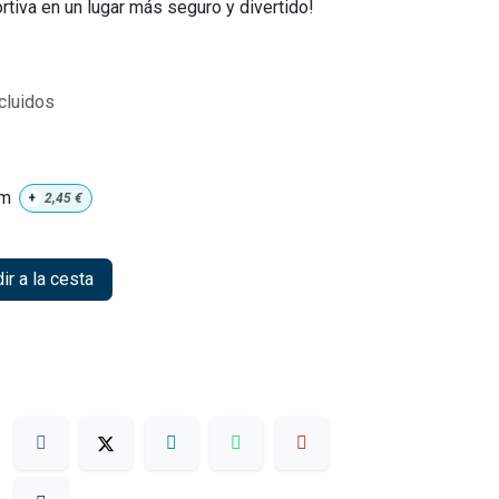
rtiva en un lugar más seguro y divertido!
cluidos
mm
+
2,45
€
r a la cesta