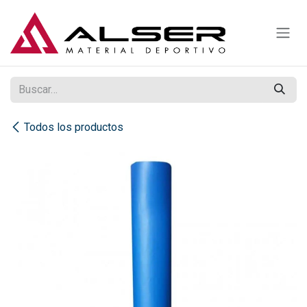
Ir al contenido
Todos los productos