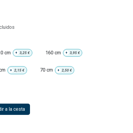
cluidos
20 cm
160 cm
+
3,25
€
+
3,95
€
 cm
70 cm
+
2,15
€
+
2,50
€
r a la cesta