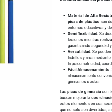
Material de Alta Resist
picas de plástico
son du
entornos educativos y de
Semiflexibilidad:
Su dise
lesiones mientras realiza
garantizando seguridad y
Versatilidad:
Se pueden a
ladrillos y aros mediant
la psicomotricidad, coord
Fácil Almacenamiento:
almacenamiento convenien
gimnasios o aulas.
Las
picas de gimnasia
son l
buscan mejorar la
coordinaci
estos elementos en sus sesio
que no solo son divertidos, s