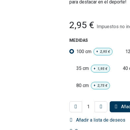
para destacar en el deporte!
2,95
€
Impuestos no in
MEDIDAS
100 cm
1
+
2,95
€
35 cm
40
+
1,95
€
80 cm
+
2,75
€
Añadi
Añadir a lista de deseos