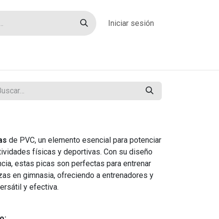
Iniciar sesión
rías
Sobre nosotros
Blog
Contacto
as
de PVC, un elemento esencial para potenciar
tividades físicas y deportivas. Con su diseño
ncia, estas picas son perfectas para entrenar
zas en gimnasia, ofreciendo a entrenadores y
rsátil y efectiva.
o: