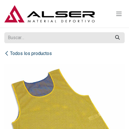
Ir al contenido
Todos los productos