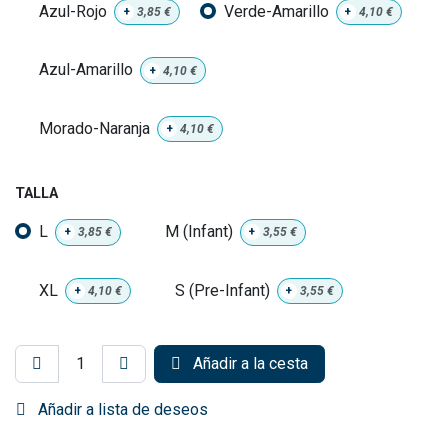
Azul-Rojo
Verde-Amarillo
+
3,85
€
+
4,10
€
Azul-Amarillo
+
4,10
€
Morado-Naranja
+
4,10
€
TALLA
L
M (Infant)
+
3,85
€
+
3,55
€
XL
S (Pre-Infant)
+
4,10
€
+
3,55
€
Añadir a la cesta
Añadir a lista de deseos