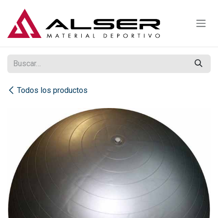
Ir al contenido
Todos los productos