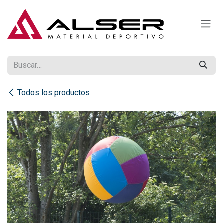
Ir al contenido
Todos los productos