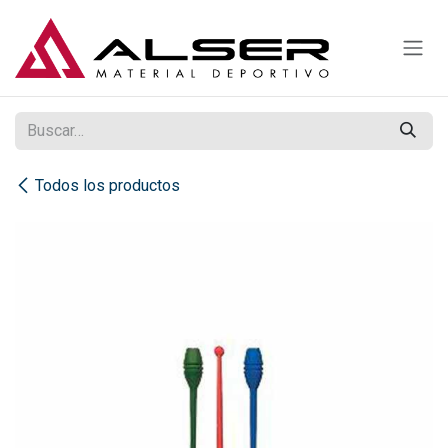
Ir al contenido
Todos los productos