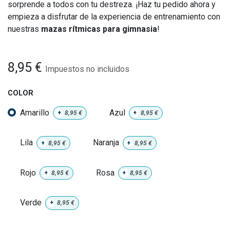
sorprende a todos con tu destreza. ¡Haz tu pedido ahora y
empieza a disfrutar de la experiencia de entrenamiento con
nuestras
mazas rítmicas para gimnasia
!
8,95
€
Impuestos no incluidos
COLOR
Amarillo
Azul
+
8,95
€
+
8,95
€
Lila
Naranja
+
8,95
€
+
8,95
€
Rojo
Rosa
+
8,95
€
+
8,95
€
Verde
+
8,95
€