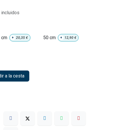
incluidos
 cm
50 cm
+
20,35
€
+
12,90
€
r a la cesta