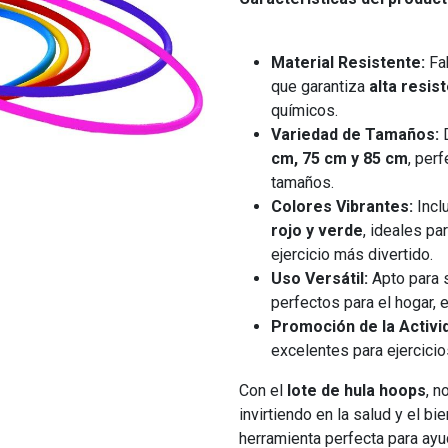
Material Resistente:
Fa
que garantiza
alta resis
químicos.
Variedad de Tamaños:
D
cm, 75 cm y 85 cm
, per
tamaños.
Colores Vibrantes:
Incl
rojo y verde
, ideales pa
ejercicio más divertido.
Uso Versátil:
Apto para 
perfectos para el hogar, e
Promoción de la Activid
excelentes para ejercici
Con el
lote de hula hoops
, n
invirtiendo en la salud y el bi
herramienta perfecta para ayud