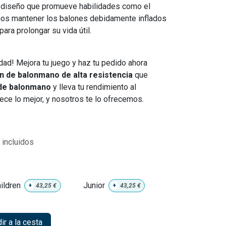
te diseño que promueve habilidades como el
mos mantener los balones debidamente inflados
ara prolongar su vida útil.
dad! Mejora tu juego y haz tu pedido ahora
n de balonmano de alta resistencia
que
de balonmano
y lleva tu rendimiento al
ece lo mejor, y nosotros te lo ofrecemos.
incluidos
ildren
Junior
+
43,25
€
+
43,25
€
r a la cesta