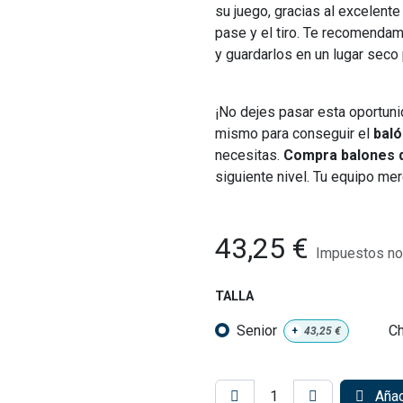
su juego, gracias al excelen
pase y el tiro. Te recomenda
y guardarlos en un lugar seco p
¡No dejes pasar esta oportuni
mismo para conseguir el
baló
necesitas.
Compra balones 
siguiente nivel. Tu equipo mer
43,25
€
Impuestos no 
TALLA
Senior
Ch
+
43,25
€
Añadi