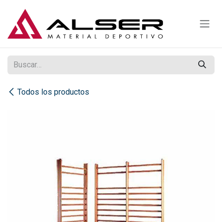
Ir al contenido
Todos los productos