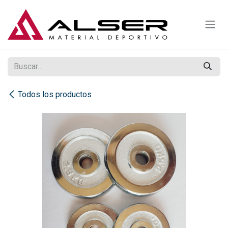
Ir al contenido
Todos los productos