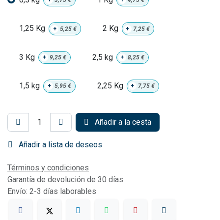
+
3,75
€
+
4,75
€
1,25 Kg
2 Kg
+
5,25
€
+
7,25
€
3 Kg
2,5 kg
+
9,25
€
+
8,25
€
1,5 kg
2,25 Kg
+
5,95
€
+
7,75
€
Añadir a la cesta
Añadir a lista de deseos
Términos y condiciones
Garantía de devolución de 30 días
Envío: 2-3 días laborables