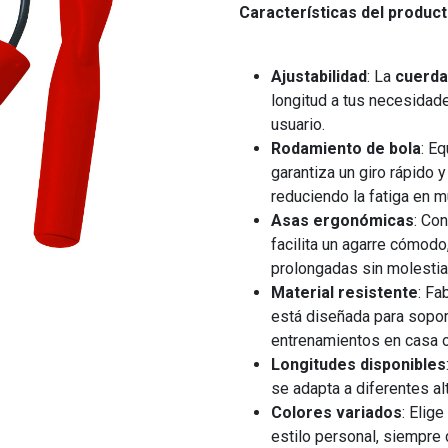
Características del product
Ajustabilidad
: La
cuerda
longitud a tus necesidad
usuario.
Rodamiento de bola
: E
garantiza un giro rápido 
reduciendo la fatiga en 
Asas ergonómicas
: Co
facilita un agarre cómodo
prolongadas sin molestia
Material resistente
: Fa
está diseñada para soport
entrenamientos en casa o
Longitudes disponibles
se adapta a diferentes alt
Colores variados
: Elig
estilo personal, siempre