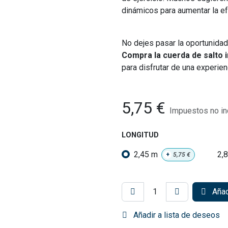
dinámicos para aumentar la ef
No dejes pasar la oportunidad 
Compra la cuerda de salto i
para disfrutar de una experien
5,75
€
Impuestos no in
LONGITUD
2,45 m
2,
+
5,75
€
Añadi
Añadir a lista de deseos