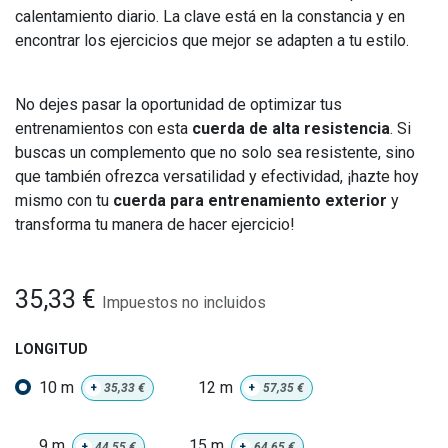
calentamiento diario. La clave está en la constancia y en
encontrar los ejercicios que mejor se adapten a tu estilo.
No dejes pasar la oportunidad de optimizar tus
entrenamientos con esta
cuerda de alta resistencia
. Si
buscas un complemento que no solo sea resistente, sino
que también ofrezca versatilidad y efectividad, ¡hazte hoy
mismo con tu
cuerda para entrenamiento exterior
y
transforma tu manera de hacer ejercicio!
35,33
€
Impuestos no incluidos
LONGITUD
10 m
12 m
+
35,33
€
+
57,35
€
9 m
15 m
+
44,55
€
+
64,65
€