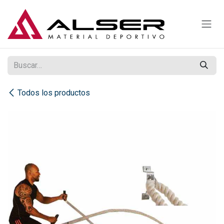
Ir al contenido
Todos los productos