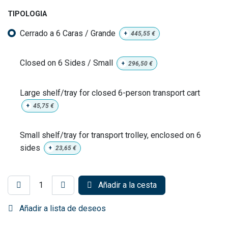
TIPOLOGIA
Cerrado a 6 Caras / Grande
+
445,55
€
Closed on 6 Sides / Small
+
296,50
€
Large shelf/tray for closed 6-person transport cart
+
45,75
€
Small shelf/tray for transport trolley, enclosed on 6
sides
+
23,65
€
Añadir a la cesta
Añadir a lista de deseos