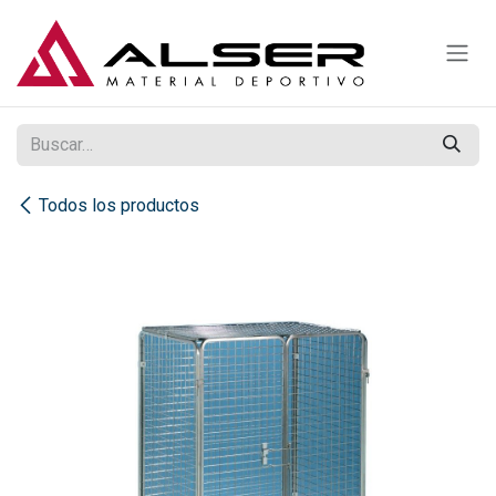
Ir al contenido
Todos los productos